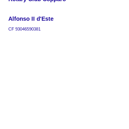
Alfonso II d'Este
CF
93046590381
Treffen montags um 20.30 Uhr *
Hauptsitz c / o "Da Giuseppe" Hotel
Restaurant -
V.le G. Carducci, 26 -
44034 Copparo (Fe)
Präsident - Terenz
Motta
Neuer Vorsitzender - Angelo
Gravina
Sekretär - Angelo
Gravina
Schatzmeister - Vittorio
C
apatti