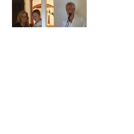
Rotary Club Copparo
Alfonso II d'Este
CF
93046590381