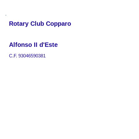
Rotary Club Copparo
Alfonso II d'Este
C.F.
93046590381
incontri solitamente al lunedì ore
20,00
controllare il programma o il
calendario
Presidente - Terence
Mota
Presidente entrante - Angelo
Gravina