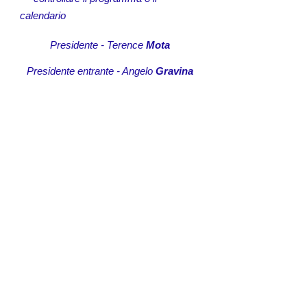
calendario
Presidente - Terence
Mota
Presidente entrante - Angelo
Gravina
Secretaria - Ánge
lo
Gravina
Tesorero - Vittorio
Capatti
e.mail
copparo@rotary2072.org
rotarycopparo@gmail.com