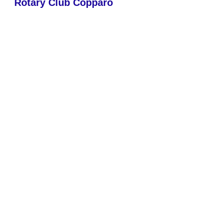
Rotary Club Copparo
Alfonso II d'Este
C.F.
93046590381
incontri solitamente al lunedì ore
20,00
controllare il programma o il
calendario
Presidente - Terence
Mota
Presidente entrante - Angelo
Gravina
Secretaria - Ánge
lo
Gravina
Tesorero - Vittorio
Capatti